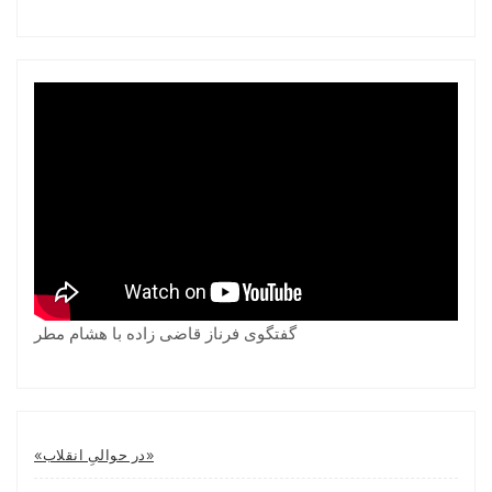
گفتگوی فرناز قاضی زاده با هشام مطر
«در حوالیِ انقلاب»