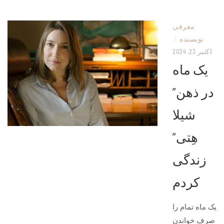
معرفی
نویسنده
/
اکتبر 23, 2024
یک ماه
در ذهن”
شیلا
هِتی”
زندگی
کردم
یک ماه تمام را
صرف خواندن