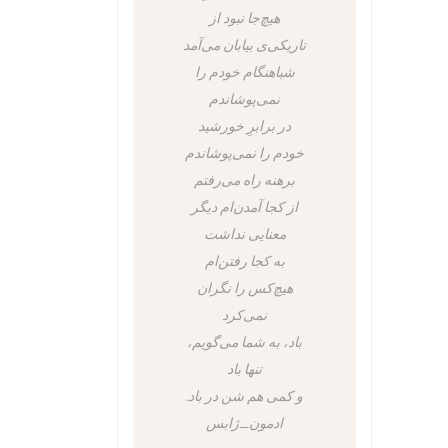
هیچ‌جا نبود از
تاریکی‌ی بیابان می‌آمد
شباهنگام خودم را
نمی‌پوشاندم
در برابرِ خورشید
خودم را نمی‌پوشاندم
برهنه راه می‌رفتم
از کجا آمدن‌ام دیگر
معنایی نداشت
به کجا رفتن‌ام
هیچ‌کس را نگران
نمی‌کرد
باد، به شما می‌گویم،
تنها باد
و کمی هم شن در باد.
ادمون_ژابس