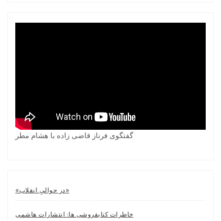
گفتگوی فرناز قاضی زاده با هشام مطر
«در حوالیِ انقلاب»
خاطرات کتابفروشی ها: انتشارات هاشمی