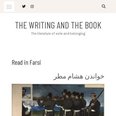
Skip
to
content
THE WRITING AND THE BOOK
The literature of exile and belonging
Read in Farsi
خواندن هشام مطر